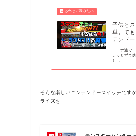
子供とス
単。でも
テンドー
コロナ過で、
ょっとずつ
し...
そんな楽しいニンテンドースイッチですが
ライズ
を。
モンスターハンター 