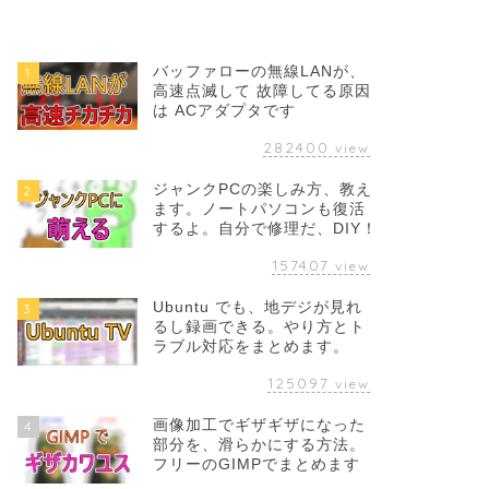
バッファローの無線LANが、
1
高速点滅して 故障してる原因
は ACアダプタです
282400
view
ジャンクPCの楽しみ方、教え
2
ます。ノートパソコンも復活
するよ。自分で修理だ、DIY！
157407
view
Ubuntu でも、地デジが見れ
3
るし録画できる。やり方とト
ラブル対応をまとめます。
125097
view
画像加工でギザギザになった
4
部分を、滑らかにする方法。
フリーのGIMPでまとめます