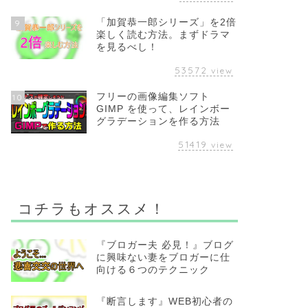
「加賀恭一郎シリーズ」を2倍
9
楽しく読む方法。まずドラマ
を見るべし！
53572
view
フリーの画像編集ソフト
10
GIMP を使って、レインボー
グラデーションを作る方法
51419
view
コチラもオススメ！
『ブロガー夫 必見！』ブログ
に興味ない妻をブロガーに仕
向ける６つのテクニック
『断言します』WEB初心者の