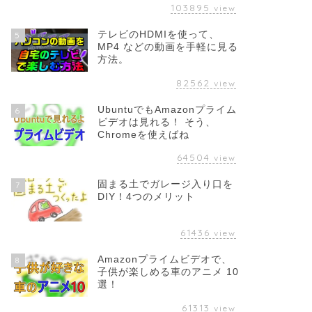
103895
view
テレビのHDMIを使って、
5
MP4 などの動画を手軽に見る
方法。
82562
view
UbuntuでもAmazonプライム
6
ビデオは見れる！ そう、
Chromeを使えばね
64504
view
固まる土でガレージ入り口を
7
DIY！4つのメリット
61436
view
Amazonプライムビデオで、
8
子供が楽しめる車のアニメ 10
選！
61313
view