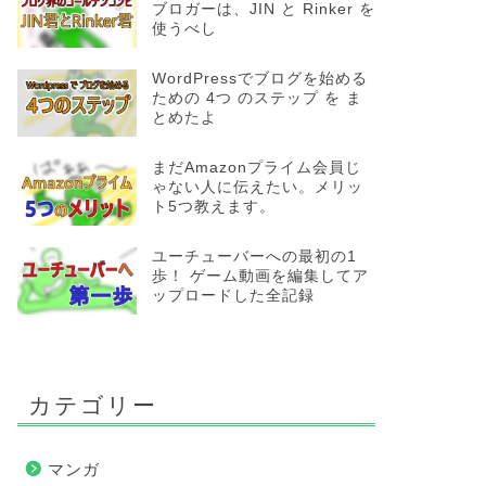
ブロガーは、JIN と Rinker を
使うべし
WordPressでブログを始める
ための 4つ のステップ を ま
とめたよ
まだAmazonプライム会員じ
ゃない人に伝えたい。メリッ
ト5つ教えます。
ユーチューバーへの最初の1
歩！ ゲーム動画を編集してア
ップロードした全記録
カテゴリー
マンガ