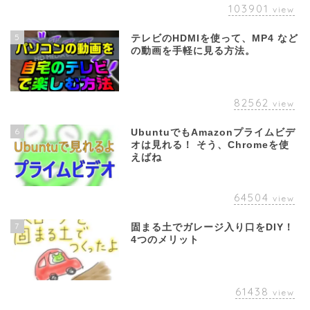
103901
view
5
テレビのHDMIを使って、MP4 など
の動画を手軽に見る方法。
82562
view
6
UbuntuでもAmazonプライムビデ
オは見れる！ そう、Chromeを使
えばね
64504
view
7
固まる土でガレージ入り口をDIY！
4つのメリット
61438
view