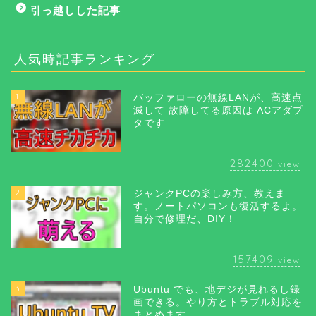
引っ越しした記事
人気時記事ランキング
1
バッファローの無線LANが、高速点
滅して 故障してる原因は ACアダプ
タです
282400
view
2
ジャンクPCの楽しみ方、教えま
す。ノートパソコンも復活するよ。
自分で修理だ、DIY！
157409
view
3
Ubuntu でも、地デジが見れるし録
画できる。やり方とトラブル対応を
まとめます。