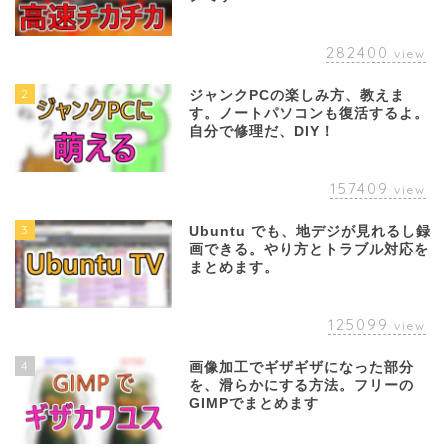
282400
view
2
ジャンクPCの楽しみ方、教えま
す。ノートパソコンも復活するよ。
自分で修理だ、DIY！
157409
view
3
Ubuntu でも、地デジが見れるし録
画できる。やり方とトラブル対応を
まとめます。
125099
view
4
画像加工でギザギザになった部分
を、滑らかにする方法。フリーの
GIMPでまとめます