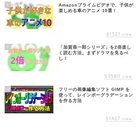
8
Amazonプライムビデオで、子供が
楽しめる車のアニメ 10選！
61321
view
9
「加賀恭一郎シリーズ」を2倍楽し
く読む方法。まずドラマを見るべ
し！
53580
view
10
フリーの画像編集ソフト GIMP を
使って、レインボーグラデーション
を作る方法
51427
view