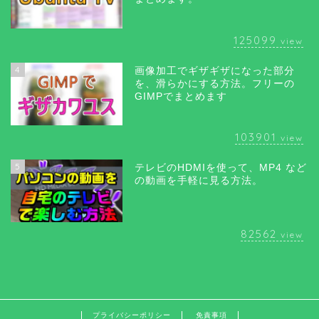
125099
view
4
画像加工でギザギザになった部分
を、滑らかにする方法。フリーの
GIMPでまとめます
103901
view
5
テレビのHDMIを使って、MP4 など
の動画を手軽に見る方法。
82562
view
プライバシーポリシー
免責事項