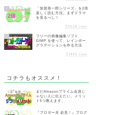
「加賀恭一郎シリーズ」を2倍
9
楽しく読む方法。まずドラマ
を見るべし！
53628
view
フリーの画像編集ソフト
10
GIMP を使って、レインボー
グラデーションを作る方法
51445
view
コチラもオススメ！
まだAmazonプライム会員じ
ゃない人に伝えたい。メリッ
ト5つ教えます。
『ブロガー夫 必見！』ブログ