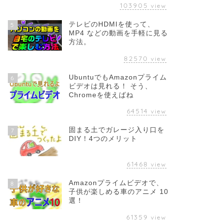
103905
view
テレビのHDMIを使って、
5
MP4 などの動画を手軽に見る
方法。
82570
view
UbuntuでもAmazonプライム
6
ビデオは見れる！ そう、
Chromeを使えばね
64514
view
固まる土でガレージ入り口を
7
DIY！4つのメリット
61468
view
Amazonプライムビデオで、
8
子供が楽しめる車のアニメ 10
選！
61359
view