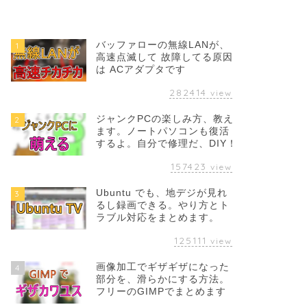
バッファローの無線LANが、
1
高速点滅して 故障してる原因
は ACアダプタです
282414
view
ジャンクPCの楽しみ方、教え
2
ます。ノートパソコンも復活
するよ。自分で修理だ、DIY！
157423
view
Ubuntu でも、地デジが見れ
3
るし録画できる。やり方とト
ラブル対応をまとめます。
125111
view
画像加工でギザギザになった
4
部分を、滑らかにする方法。
フリーのGIMPでまとめます