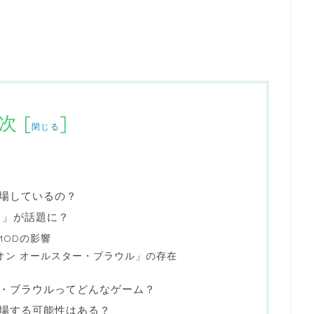
次
[
]
閉じる
場しているの？
ラ」が話題に？
MODの影響
オン オールスター・ブラウル」の存在
・ブラウルってどんなゲーム？
場する可能性はある？