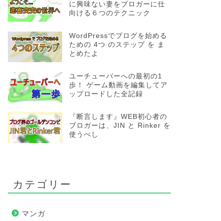
に興味ない妻をブロガーに仕
向ける６つのテクニック
WordPressでブログを始める
ための 4つ のステップ を ま
とめたよ
ユーチューバーへの最初の1
歩！ ゲーム動画を編集してア
ップロードした全記録
『断言します』WEB初心者の
ブロガーは、JIN と Rinker を
使うべし
カテゴリー
マンガ