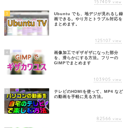
157409
view
3
Ubuntu でも、地デジが見れるし録
画できる。やり方とトラブル対応を
まとめます。
125107
view
4
画像加工でギザギザになった部分
を、滑らかにする方法。フリーの
GIMPでまとめます
103905
view
5
テレビのHDMIを使って、MP4 など
の動画を手軽に見る方法。
82566
view