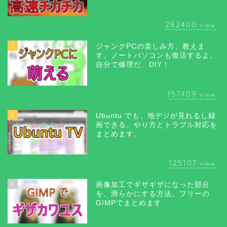
282400
view
2
ジャンクPCの楽しみ方、教えま
す。ノートパソコンも復活するよ。
自分で修理だ、DIY！
157409
view
3
Ubuntu でも、地デジが見れるし録
画できる。やり方とトラブル対応を
まとめます。
125107
view
4
画像加工でギザギザになった部分
を、滑らかにする方法。フリーの
GIMPでまとめます