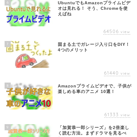
6
UbuntuでもAmazonプライムビデ
オは見れる！ そう、Chromeを使
えばね
64506
view
7
固まる土でガレージ入り口をDIY！
4つのメリット
61440
view
8
Amazonプライムビデオで、子供が
楽しめる車のアニメ 10選！
61333
view
9
「加賀恭一郎シリーズ」を2倍楽し
く読む方法。まずドラマを見るべ