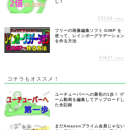
し！
53598
view
10
フリーの画像編集ソフト GIMP を
使って、レインボーグラデーション
を作る方法
51427
view
コチラもオススメ！
ユーチューバーへの最初の1歩！ ゲ
ーム動画を編集してアップロードし
た全記録
まだAmazonプライム会員じゃない