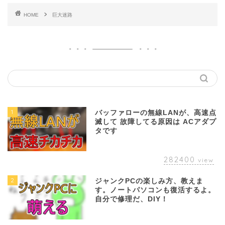
HOME
巨大迷路
1
バッファローの無線LANが、高速点
滅して 故障してる原因は ACアダプ
タです
282400
view
2
ジャンクPCの楽しみ方、教えま
す。ノートパソコンも復活するよ。
自分で修理だ、DIY！