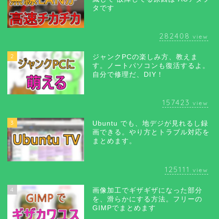
タです
282408
view
2
ジャンクPCの楽しみ方、教えま
す。ノートパソコンも復活するよ。
自分で修理だ、DIY！
157423
view
3
Ubuntu でも、地デジが見れるし録
画できる。やり方とトラブル対応を
まとめます。
125111
view
4
画像加工でギザギザになった部分
を、滑らかにする方法。フリーの
GIMPでまとめます