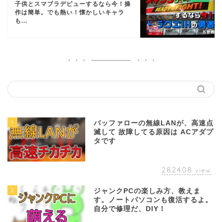
子供とスマブラデビューするなら今！操
作は簡単。でも熱い！懐かしいキャラ
も...
1
バッファローの無線LANが、高速点
滅して 故障してる原因は ACアダプ
タです
282408
view
2
ジャンクPCの楽しみ方、教えま
す。ノートパソコンも復活するよ。
自分で修理だ、DIY！