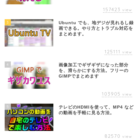
157423
view
3
Ubuntu でも、地デジが見れるし録
画できる。やり方とトラブル対応を
まとめます。
125111
view
4
画像加工でギザギザになった部分
を、滑らかにする方法。フリーの
GIMPでまとめます
103905
view
5
テレビのHDMIを使って、MP4 など
の動画を手軽に見る方法。
82570
view