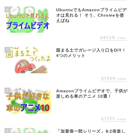
6
UbuntuでもAmazonプライムビデ
オは見れる！ そう、Chromeを使
えばね
64508
view
7
固まる土でガレージ入り口をDIY！
4つのメリット
61464
view
8
Amazonプライムビデオで、子供が
楽しめる車のアニメ 10選！
61355
view
9
「加賀恭一郎シリーズ」を2倍楽し