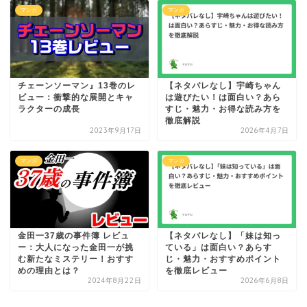
マンガ
マンガ
チェーンソーマン』13巻のレ
【ネタバレなし】宇崎ちゃん
ビュー：衝撃的な展開とキャ
は遊びたい！は面白い？あら
ラクターの成長
すじ・魅力・お得な読み方を
徹底解説
2023年9月17日
2026年4月7日
マンガ
マンガ
金田一37歳の事件簿 レビュ
【ネタバレなし】「妹は知っ
ー：大人になった金田一が挑
ている」は面白い？あらす
む新たなミステリー！おすす
じ・魅力・おすすめポイント
めの理由とは？
を徹底レビュー
2024年8月22日
2026年6月8日