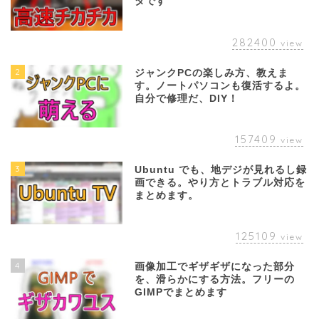
タです
282400
view
2
ジャンクPCの楽しみ方、教えま
す。ノートパソコンも復活するよ。
自分で修理だ、DIY！
157409
view
3
Ubuntu でも、地デジが見れるし録
画できる。やり方とトラブル対応を
まとめます。
125109
view
4
画像加工でギザギザになった部分
を、滑らかにする方法。フリーの
GIMPでまとめます