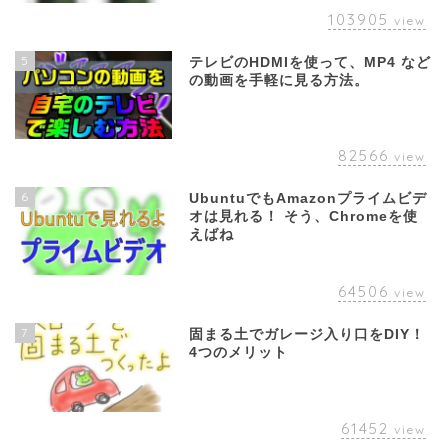
103905
view
5
テレビのHDMIを使って、MP4 など
の動画を手軽に見る方法。
82566
view
6
UbuntuでもAmazonプライムビデ
オは見れる！ そう、Chromeを使
えばね
64506
view
7
固まる土でガレージ入り口をDIY！
4つのメリット
61452
view