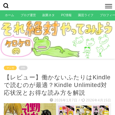
ホーム
ブログ運営
副業ネタ
PC情報
園芸ライフ
プロフィ
マンガ
PR
【レビュー】働かないふたりはKindle
で読むのが最適？Kindle Unlimited対
応状況とお得な読み方を解説
2026年1月7日
/
2026年4月15日