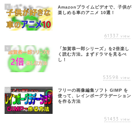
8
Amazonプライムビデオで、子供が
楽しめる車のアニメ 10選！
61337
view
9
「加賀恭一郎シリーズ」を2倍楽し
く読む方法。まずドラマを見るべ
し！
53598
view
10
フリーの画像編集ソフト GIMP を
使って、レインボーグラデーション
を作る方法
51433
view