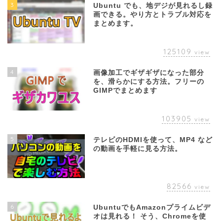
3
Ubuntu でも、地デジが見れるし録
画できる。やり方とトラブル対応を
まとめます。
125109
view
4
画像加工でギザギザになった部分
を、滑らかにする方法。フリーの
GIMPでまとめます
103905
view
5
テレビのHDMIを使って、MP4 など
の動画を手軽に見る方法。
82566
view
6
UbuntuでもAmazonプライムビデ
オは見れる！ そう、Chromeを使