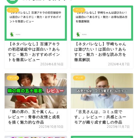
マンガ
マンガ
【ネタバレなし】百瀬アキラ
【ネタバレなし】宇崎ちゃん
の初恋破綻中は面白い？あら
は遊びたい！は面白い？あら
すじ・魅力・おすすめポイン
すじ・魅力・お得な読み方を
トを徹底レビュー
徹底解説
2026年6月16日
2026年4月7日
マンガ
マンガ
「隣の席の、五十嵐くん。」
「古見さんは、コミュ症で
レビュー：青春の友情と成長
す。」レビュー：共感とユー
を描く魅力的な作品
モアが織り成す癒しの作品
2023年10月10日
2023年11月7日