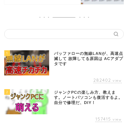
1
バッファローの無線LANが、高速点
滅して 故障してる原因は ACアダプ
タです
282402
view
2
ジャンクPCの楽しみ方、教えま
す。ノートパソコンも復活するよ。
自分で修理だ、DIY！
157415
view