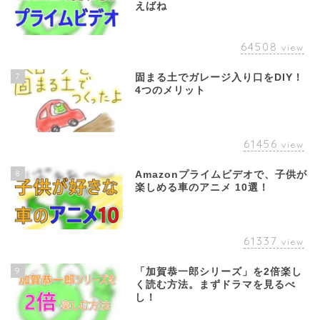
えばね
64508
view
7
固まる土でガレージ入り口をDIY！
4つのメリット
61456
view
8
Amazonプライムビデオで、子供が
楽しめる車のアニメ 10選！
61337
view
9
「加賀恭一郎シリーズ」を2倍楽し
く読む方法。まずドラマを見るべ
し！